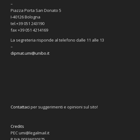
–
Piazza Porta San Donato 5
I-40126 Bologna
tel.+39 051 243190
fax +39 051 4214169
La segreteria risponde al telefono dalle 11 alle 13
–
dipmat.umi@unibo.it
Contattaci
per suggerimenti e opinioni sul sito!
Credits
PEC umi@legalmail.it
P.IVA 00336020375