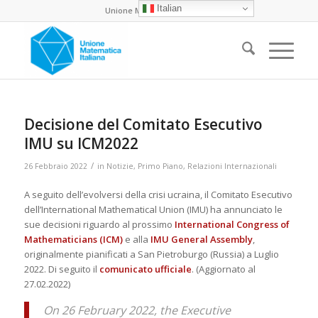
Italian
Unione Matematica Italiana
Decisione del Comitato Esecutivo
IMU su ICM2022
/
26 Febbraio 2022
in
Notizie
,
Primo Piano
,
Relazioni Internazionali
A seguito dell’evolversi della crisi ucraina, il Comitato Esecutivo
dell’International Mathematical Union (IMU) ha annunciato le
sue decisioni riguardo al prossimo
International Congress of
Mathematicians (ICM)
e alla
IMU General Assembly
,
originalmente pianificati a San Pietroburgo (Russia) a Luglio
2022. Di seguito il
comunicato ufficiale
. (Aggiornato al
27.02.2022)
On 26 February 2022, the Executive