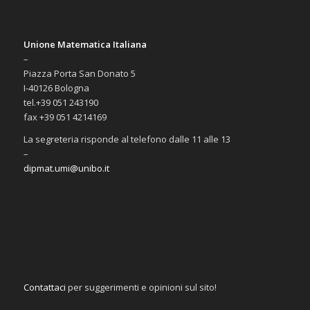
Unione Matematica Italiana
–
Piazza Porta San Donato 5
I-40126 Bologna
tel.+39 051 243190
fax +39 051 4214169
La segreteria risponde al telefono dalle 11 alle 13
–
dipmat.umi@unibo.it
Contattaci
per suggerimenti e opinioni sul sito!