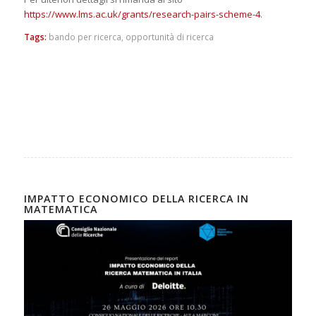
https://www.lms.ac.uk/grants/research-pairs-scheme-4
.
Tags:
bando per ricerca
,
opportunità di ricerca
IMPATTO ECONOMICO DELLA RICERCA IN
MATEMATICA