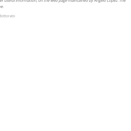
ther useful information, on the web page maintained by Angelo Lopez. The
e.
dottorato