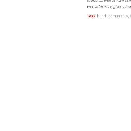
found, as well as with o
web address is given abov
Tags:
bandi
,
comunicato
,