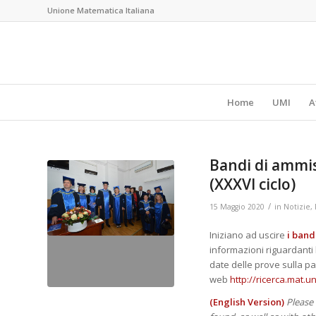
Unione Matematica Italiana
Home
UMI
A
Bandi di ammis
(XXXVI ciclo)
/
15 Maggio 2020
in
Notizie
,
Iniziano ad uscire
i band
informazioni riguardanti 
date delle prove sulla p
web
http://ricerca.mat.u
(English Version)
Please 