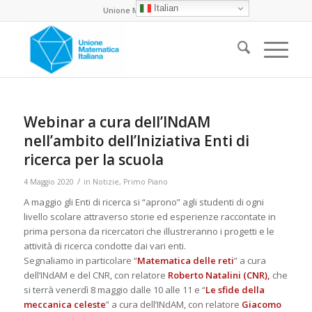
Italian
Unione Matematica Italiana
Webinar a cura dell’INdAM
nell’ambito dell’Iniziativa Enti di
ricerca per la scuola
/
4 Maggio 2020
in
Notizie
,
Primo Piano
A maggio gli Enti di ricerca si “aprono” agli studenti di ogni
livello scolare attraverso storie ed esperienze raccontate in
prima persona da ricercatori che illustreranno i progetti e le
attività di ricerca condotte dai vari enti.
Segnaliamo in particolare “
Matematica delle reti
” a cura
dell’INdAM e del CNR, con relatore
Roberto Natalini (CNR),
che
si terrà venerdì 8 maggio dalle 10 alle 11 e “
Le sfide della
meccanica celeste
” a cura dell’INdAM, con relatore
Giacomo