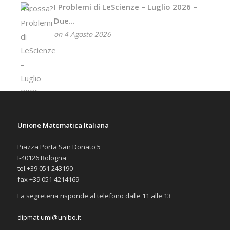
I Problemi di LeScienze – Luglio 2026 –
Due...
on 4 Agosto 2026
Unione Matematica Italiana
–
Piazza Porta San Donato 5
I-40126 Bologna
tel.+39 051 243190
fax +39 051 4214169
La segreteria risponde al telefono dalle 11 alle 13
–
dipmat.umi@unibo.it