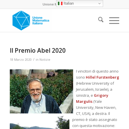
Italian
Unione Matematica Italiana
Il Premio Abel 2020
/
18 Marzo 2020
in
Notizie
I vincitori di questo anno
sono
Hillel Furstenberg
(Hebrew University of
Jerusalem, Israele), a
sinistra, e
Grigory
Margulis
(Yale
University, New Haven,
CT, USA), a destra. Il
premio è stato assegnato
con questa motivazione: