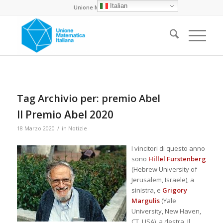
Italian
Unione Matematica Italiana
Tag Archivio per:
premio Abel
Il Premio Abel 2020
/
18 Marzo 2020
in
Notizie
I vincitori di questo anno
sono
Hillel Furstenberg
(Hebrew University of
Jerusalem, Israele), a
sinistra, e
Grigory
Margulis
(Yale
University, New Haven,
CT, USA), a destra. Il