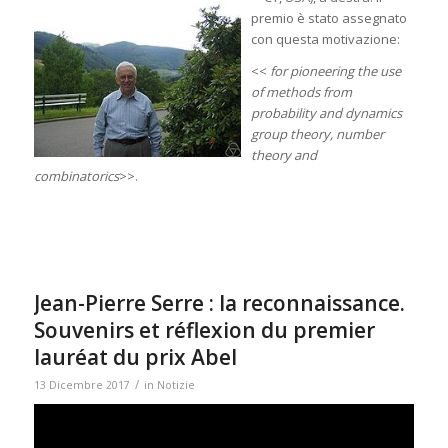
premio è stato assegnato
con questa motivazione:
<<
for pioneering the use
of methods from
probability and dynamics
group theory, number
theory and
combinatorics
>>.
Jean-Pierre Serre : la reconnaissance.
Souvenirs et réflexion du premier
lauréat du prix Abel
/
13 Dicembre 2017
in
Notizie