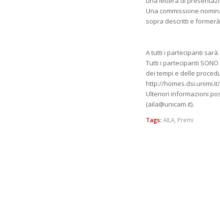
una lettera di presentaz
Una commissione nominata
sopra descritti e formerà 
A tutti i partecipanti sa
Tutti i partecipanti SON
dei tempi e delle proced
http://homes.dsi.unimi.i
Ulteriori informazioni po
(aila@unicam.it).
Tags:
AILA
,
Premi