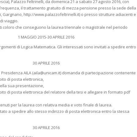
cia), Palazzo Feltrinelli, da domenica 21 a sabato 27 agosto 2016, con
 frequenza, il trattamento gratuito di mezza pensione presso la sede della
i, Gargnano, http://www.palazzofeltrinelli.it) o presso strutture adiacenti e
i viaggio.
tti coloro che conseguono la laurea triennale o magistrale nel periodo
1 MAGGIO 2015-30 APRILE 2016
gomenti di Logica Matematica. Gli interessati sono invitati a spedire entro
30 APRILE 2016
la Presidenza AILA (aila@unicam.it) domanda di partecipazione contenente
to di posta elettronica,
 della sua presentazione,
o di posta elettronica del relatore della tesi e allegare in formato pdf
enuti per la laurea con relativa media e voto finale di laurea.
nvitato a spedire allo stesso indirizzo di posta elettronica entro la stessa
30 APRILE 2016