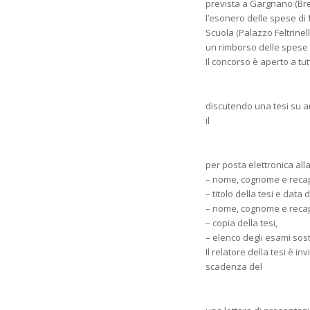
prevista a Gargnano (Bres
l’esonero delle spese di
Scuola (Palazzo Feltrinell
un rimborso delle spese d
Il concorso è aperto a tu
discutendo una tesi su ar
il
per posta elettronica al
– nome, cognome e recapi
– titolo della tesi e data
– nome, cognome e recapit
– copia della tesi,
– elenco degli esami sost
Il relatore della tesi è i
scadenza del