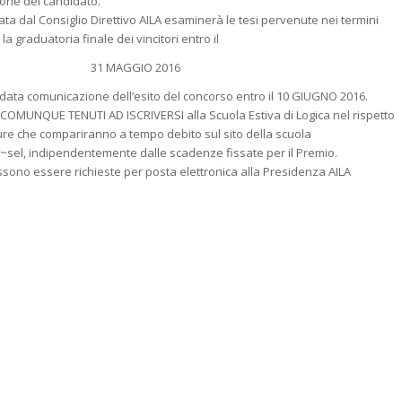
ione del candidato.
 dal Consiglio Direttivo AILA esaminerà le tesi pervenute nei termini
la graduatoria finale dei vincitori entro il
31 MAGGIO 2016
rà data comunicazione dell’esito del concorso entro il 10 GIUGNO 2016.
O COMUNQUE TENUTI AD ISCRIVERSI alla Scuola Estiva di Logica nel rispetto
ure che compariranno a tempo debito sul sito della scuola
t/~sel, indipendentemente dalle scadenze fissate per il Premio.
ssono essere richieste per posta elettronica alla Presidenza AILA