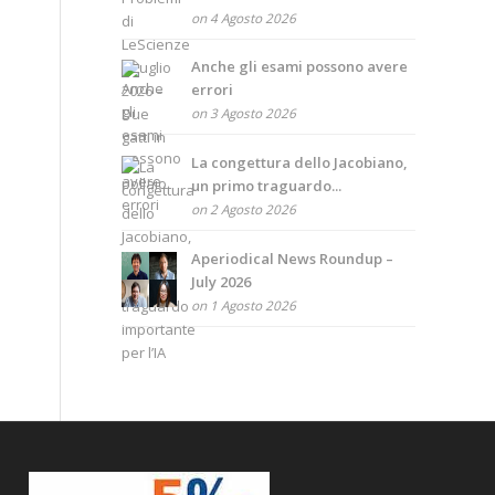
on 4 Agosto 2026
Anche gli esami possono avere
errori
on 3 Agosto 2026
La congettura dello Jacobiano,
un primo traguardo...
on 2 Agosto 2026
Aperiodical News Roundup –
July 2026
on 1 Agosto 2026