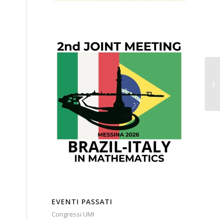
CO
DE
EVENTI PASSATI
Congressi UMI