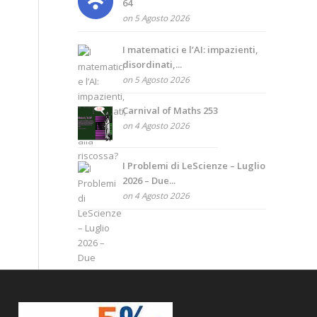
64
on 5 Agosto 2026
I matematici e l’AI: impazienti,
disordinati,...
on 5 Agosto 2026
Carnival of Maths 253
on 4 Agosto 2026
I Problemi di LeScienze – Luglio
2026 – Due...
on 4 Agosto 2026