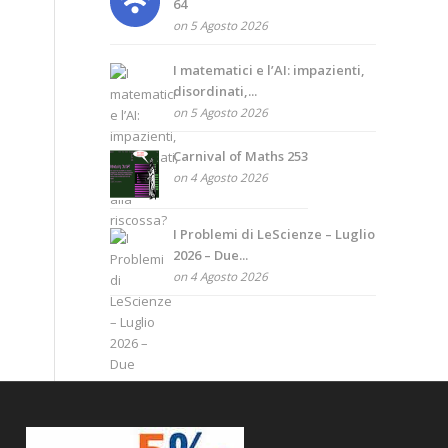
64
on 5 Agosto 2026
I matematici e l’AI: impazienti,
disordinati,...
on 5 Agosto 2026
Carnival of Maths 253
on 4 Agosto 2026
I Problemi di LeScienze – Luglio
2026 – Due...
on 4 Agosto 2026