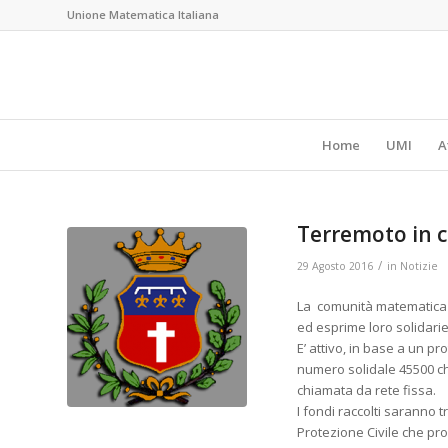
Unione Matematica Italiana
Home
UMI
A
Terremoto in c
/
29 Agosto 2016
in
Notizie
La comunità matematica p
ed esprime loro solidariet
E’ attivo, in base a un pr
numero solidale 45500 c
chiamata da rete fissa.
I fondi raccolti saranno t
Protezione Civile che pro