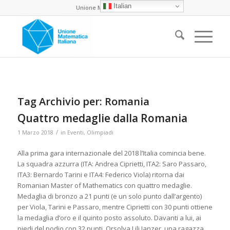
Italian
Unione Matematica Italiana
Tag Archivio per:
Romania
Quattro medaglie dalla Romania
/
1 Marzo 2018
in
Eventi
,
Olimpiadi
Alla prima gara internazionale del 2018 l’Italia comincia bene.
La squadra azzurra (ITA: Andrea Ciprietti, ITA2: Saro Passaro,
ITA3: Bernardo Tarini e ITA4: Federico Viola) ritorna dai
Romanian Master of Mathematics con quattro medaglie.
Medaglia di bronzo a 21 punti (e un solo punto dall’argento)
per Viola, Tarini e Passaro, mentre Ciprietti con 30 punti ottiene
la medaglia d’oro e il quinto posto assoluto. Davanti a lui, ai
piedi del podio con 32 punti, Orsolya Lili Janzer, una ragazza