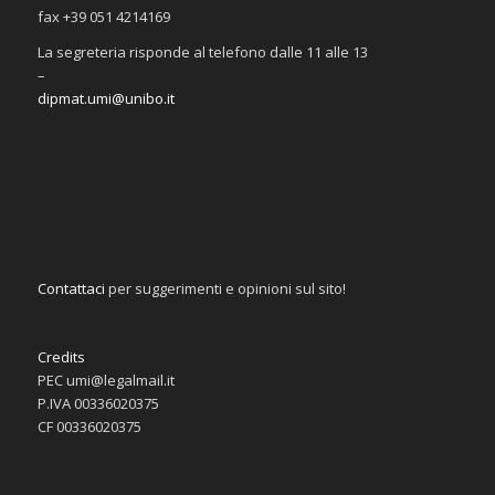
fax +39 051 4214169
La segreteria risponde al telefono dalle 11 alle 13
–
dipmat.umi@unibo.it
Contattaci
per suggerimenti e opinioni sul sito!
Credits
PEC umi@legalmail.it
P.IVA 00336020375
CF 00336020375