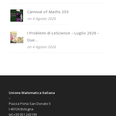
Carnival of Maths 253
on 4 Agosto 2026
I Problemi di LeScienze – Luglio 2026 –
Due...
on 4 Agosto 2026
Unione Matematica Italiana
–
Piazza Porta San Donato 5
I-40126 Bologna
tel.+39 051 243190