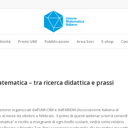
ttività
Premi UMI
Pubblicazioni
Area Soci
E-shop
Con
ematica – tra ricerca didattica e prassi
ormazione organizzati dall’UMI-CIIM e dall’AIRDM (Associazione Italiana di
o al mese da ottobre a febbraio. Il primo di questi webinar si terrà venerdì
atematica” e rivolto a insegnanti di ogni livello scolare, vedrà come relatrici
a Pezzia e Rosetta Zan. Per i successivi si rimanda alla locandina qui sott