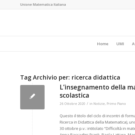
Unione Matematica Italiana
Home
UMI
A
Tag Archivio per:
ricerca didattica
L’insegnamento della mat
scolastica
/
26 Ottobre 2020
in
Notizie
,
Primo Piano
Questo il titolo del ciclo di incontri di f
Ricerca in Didattica della Matematica), un
30 ottobre p.v.: intitolato “Difficoltà in m
Anna Baccaglini-Frank, Paola Lattaro, Mari