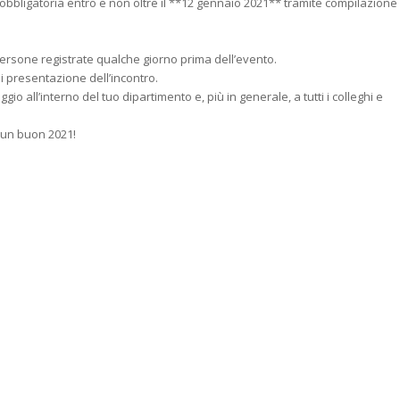
 obbligatoria entro e non oltre il **12 gennaio 2021** tramite compilazione
 persone registrate qualche giorno prima dell’evento.
 presentazione dell’incontro.
 all’interno del tuo dipartimento e, più in generale, a tutti i colleghi e
 un buon 2021!