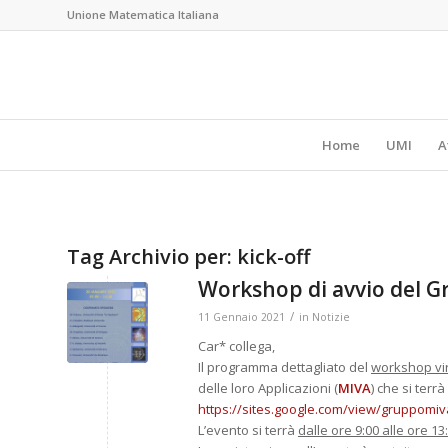
Unione Matematica Italiana
Home
UMI
A
Tag Archivio per:
kick-off
Workshop di avvio del 
/
11 Gennaio 2021
in
Notizie
Car* collega,
Il programma dettagliato del
workshop vir
delle loro Applicazioni
(
MIVA
) che si terr
https://sites.google.com/view/
gruppomiva
L’evento si terrà
dalle ore 9:00 alle ore 13