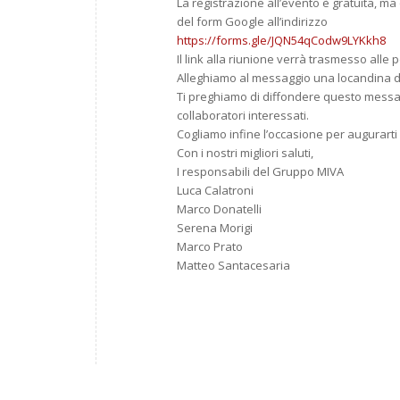
La registrazione all’evento è gratuita, ma
del form Google all’indirizzo
https://forms.gle/
JQN54qCodw9LYKkh8
Il link alla riunione verrà trasmesso alle
Alleghiamo al messaggio una locandina di
Ti preghiamo di diffondere questo messaggio
collaboratori interessati.
Cogliamo infine l’occasione per augurarti
Con i nostri migliori saluti,
I responsabili del Gruppo MIVA
Luca Calatroni
Marco Donatelli
Serena Morigi
Marco Prato
Matteo Santacesaria