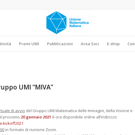
ttività
Premi UMI
Pubblicazioni
Area Soci
E-shop
Con
Gruppo UMI “MIVA”
tuale di avvio
del Gruppo UMI
Matematica delle Immagini, della Visione e
à il prossimo
20 gennaio 2021
è ora disponibile online all’indirizzo:
-kickoff2021
:00
in formato di riunione Zoom.