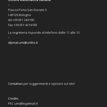
–
Piazza Porta San Donato 5
I-40126 Bologna
tel.+39 051 243190
fax +39 051 4214169
La segreteria risponde al telefono dalle 11 alle 13
–
dipmat.umi@unibo.it
Contattaci
per suggerimenti e opinioni sul sito!
Credits
PEC umi@legalmail.it