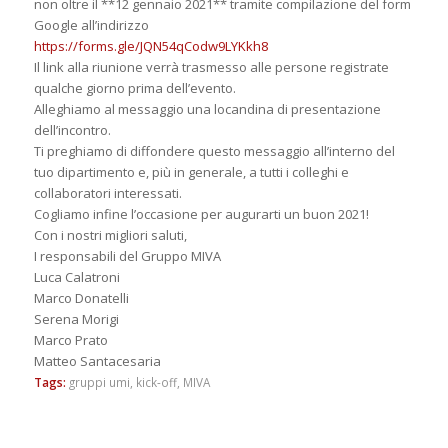
non oltre il **12 gennaio 2021** tramite compilazione del form
Google all’indirizzo
https://forms.gle/
JQN54qCodw9LYKkh8
Il link alla riunione verrà trasmesso alle persone registrate
qualche giorno prima dell’evento.
Alleghiamo al messaggio una locandina di presentazione
dell’incontro.
Ti preghiamo di diffondere questo messaggio all’interno del
tuo dipartimento e, più in generale, a tutti i colleghi e
collaboratori interessati.
Cogliamo infine l’occasione per augurarti un buon 2021!
Con i nostri migliori saluti,
I responsabili del Gruppo MIVA
Luca Calatroni
Marco Donatelli
Serena Morigi
Marco Prato
Matteo Santacesaria
Tags:
gruppi umi
,
kick-off
,
MIVA