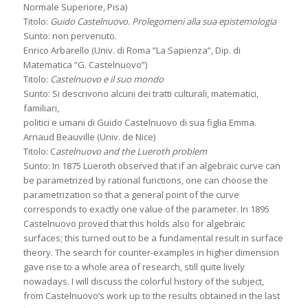
Normale Superiore, Pisa)
Titolo:
Guido Castelnuovo. Prolegomeni alla sua epistemologia
Sunto: non pervenuto.
Enrico Arbarello (Univ. di Roma ”La Sapienza”, Dip. di
Matematica ”G. Castelnuovo”)
Titolo:
Castelnuovo e il suo mondo
Sunto: Si descrivono alcuni dei tratti culturali, matematici,
familiari,
politici e umani di Guido Castelnuovo di sua figlia Emma.
Arnaud Beauville (Univ. de Nice)
Titolo: C
astelnuovo and the Lueroth problem
Sunto: In 1875 Lueroth observed that if an algebraic curve can
be parametrized by rational functions, one can choose the
parametrization so that a general point of the curve
corresponds to exactly one value of the parameter. In 1895
Castelnuovo proved that this holds also for algebraic
surfaces; this turned out to be a fundamental result in surface
theory. The search for counter-examples in higher dimension
gave rise to a whole area of research, still quite lively
nowadays. I will discuss the colorful history of the subject,
from Castelnuovo’s work up to the results obtained in the last