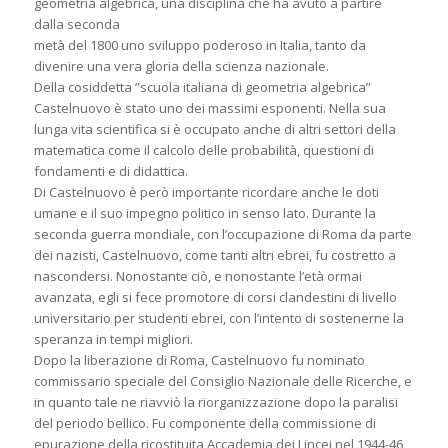
geometria algebrica, una disciplina che ha avuto a partire
dalla seconda
metà del 1800 uno sviluppo poderoso in Italia, tanto da
divenire una vera gloria della scienza nazionale.
Della cosiddetta ”scuola italiana di geometria algebrica”
Castelnuovo è stato uno dei massimi esponenti. Nella sua
lunga vita scientifica si è occupato anche di altri settori della
matematica come il calcolo delle probabilità, questioni di
fondamenti e di didattica.
Di Castelnuovo è però importante ricordare anche le doti
umane e il suo impegno politico in senso lato. Durante la
seconda guerra mondiale, con l’occupazione di Roma da parte
dei nazisti, Castelnuovo, come tanti altri ebrei, fu costretto a
nascondersi. Nonostante ciò, e nonostante l’età ormai
avanzata, egli si fece promotore di corsi clandestini di livello
universitario per studenti ebrei, con l’intento di sostenerne la
speranza in tempi migliori.
Dopo la liberazione di Roma, Castelnuovo fu nominato
commissario speciale del Consiglio Nazionale delle Ricerche, e
in quanto tale ne riavviò la riorganizzazione dopo la paralisi
del periodo bellico. Fu componente della commissione di
epurazione della ricostituita Accademia dei Lincei nel 1944-46,