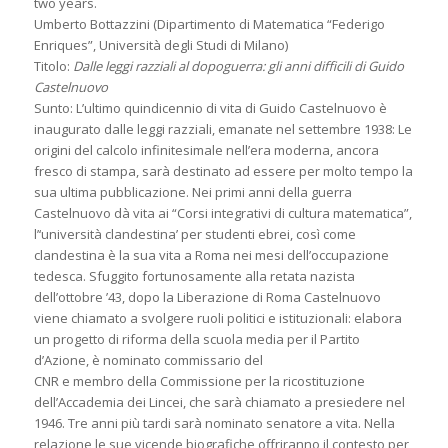
two years.
Umberto Bottazzini (Dipartimento di Matematica “Federigo
Enriques”, Università degli Studi di Milano)
Titolo:
Dalle leggi razziali al dopoguerra: gli anni difficili di Guido
Castelnuovo
Sunto: L’ultimo quindicennio di vita di Guido Castelnuovo è
inaugurato dalle leggi razziali, emanate nel settembre 1938: Le
origini del calcolo infinitesimale nell’era moderna, ancora
fresco di stampa, sarà destinato ad essere per molto tempo la
sua ultima pubblicazione. Nei primi anni della guerra
Castelnuovo dà vita ai “Corsi integrativi di cultura matematica”,
l’‘università clandestina’ per studenti ebrei, così come
clandestina è la sua vita a Roma nei mesi dell’occupazione
tedesca. Sfuggito fortunosamente alla retata nazista
dell’ottobre ’43, dopo la Liberazione di Roma Castelnuovo
viene chiamato a svolgere ruoli politici e istituzionali: elabora
un progetto di riforma della scuola media per il Partito
d’Azione, è nominato commissario del
CNR e membro della Commissione per la ricostituzione
dell’Accademia dei Lincei, che sarà chiamato a presiedere nel
1946. Tre anni più tardi sarà nominato senatore a vita. Nella
relazione le sue vicende biografiche offriranno il contesto per