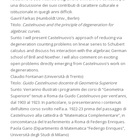
una discussione dei suoi contributi di carattere culturale e
istituzionale in quegli anni difficili.
Gavril Farkas (Humboldt Univ., Berlin)
Titolo:
Castelnuovo and the principle of degeneration for
algebraic curves.
Sunto: I will present Castelnuovo’s approach of reducing via
degeneration counting problems on linear series to Schubert
calculus and discuss his interaction with the algebraic German
school of Brill and Noether. I will also comment on exciting
open problems directly emerging from Castelnuovo’s work on
degenerations.
Claudio Fontanari (Università di Trento)
Titolo:
Guido Castelnuovo docente di Geometria Superiore
Sunto: Verranno illustrati i programmi dei corsi di “Geometria
Superiore” tenuti a Roma da Guido Castelnuovo per vent’anni,
dal 1903 al 1923. In particolare, si presenteranno i contenuti
dell’ultimo corso svolto nell’a.a. 1922-23 prima del passaggio di
Castelnuovo alla cattedra di “Matematica Complementare”, in
concomitanza del trasferimento a Roma di Federigo Enriques.
Paola Gario (Dipartimento di Matematica “Federigo Enriques”,
Università degli Studi di Milano)