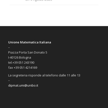
Unione Matematica Italiana
–
Piazza Porta San Donato 5
I-40126 Bologna
tel.+39 051 243190
fax +39 051 4214169
La segreteria risponde al telefono dalle 11 alle 13
–
dipmat.umi@unibo.it