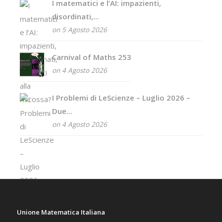
I matematici e l’AI: impazienti,
disordinati,...
on 5 Agosto 2026
Carnival of Maths 253
on 4 Agosto 2026
I Problemi di LeScienze – Luglio 2026 –
Due...
on 4 Agosto 2026
Unione Matematica Italiana