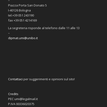
–
Piazza Porta San Donato 5
I-40126 Bologna
tel.+39 051 243190
fax +39 051 4214169
La segreteria risponde al telefono dalle 11 alle 13
–
dipmat.umi@unibo.it
Contattaci
per suggerimenti e opinioni sul sito!
Credits
PEC umi@legalmail.it
P.IVA 00336020375