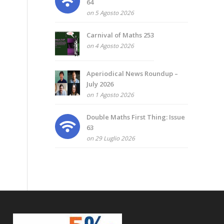
64
on 5 Agosto 2026
Carnival of Maths 253
on 4 Agosto 2026
Aperiodical News Roundup –
July 2026
on 1 Agosto 2026
Double Maths First Thing: Issue
63
on 29 Luglio 2026