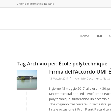
Unione Matematica Italiana
Home
UMI
A
Tag Archivio per:
École polytechnique
Firma dell’Accordo UMI-
/
13 Maggio 2017
in
Archivio Documenti
,
Notizi
Il giorno 15 maggio 2017, alle ore 14.30, p
Matematica Italiana) ed il Prof. Frank Paca
polytechnique) firmeranno un accordo al fi
che vogliano trascorrere un semestre pr
In tale occasione il Prof. Frank Pacard te