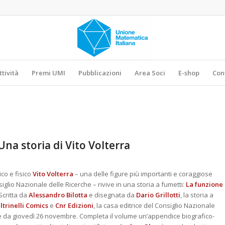
ttività
Premi UMI
Pubblicazioni
Area Soci
E-shop
Con
na storia di Vito Volterra
co e fisico
Vito Volterra
– una delle figure più importanti e coraggiose
iglio Nazionale delle Ricerche – rivive in una storia a fumetti:
La funzione
Scritta da
Alessandro Bilotta
e disegnata da
Dario Grillotti
, la storia a
ltrinelli Comics
e
Cnr Edizioni
, la casa editrice del Consiglio Nazionale
tire da giovedì 26 novembre. Completa il volume un’appendice biografico-