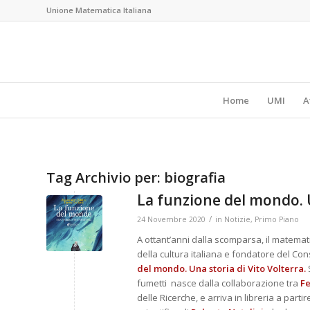
Unione Matematica Italiana
Home
UMI
A
Tag Archivio per:
biografia
La funzione del mondo. U
/
24 Novembre 2020
in
Notizie
,
Primo Piano
A ottant’anni dalla scomparsa, il matemati
della cultura italiana e fondatore del Cons
del mondo. Una storia di Vito Volterra.
fumetti nasce dalla collaborazione tra
Fe
delle Ricerche, e arriva in libreria a par