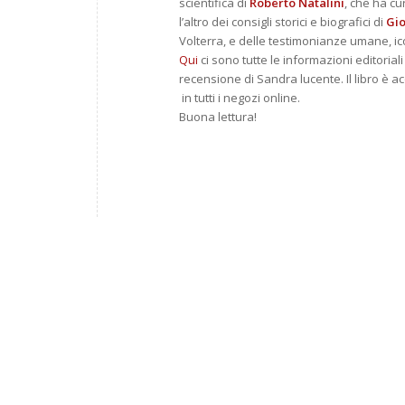
scientifica di
Roberto Natalini
, che ha cur
l’altro dei consigli storici e biografici di
Gio
Volterra, e delle testimonianze umane, i
Qui
ci sono tutte le informazioni editoriali
recensione di Sandra lucente. Il libro è acq
in tutti i negozi online.
Buona lettura!