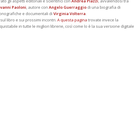
ato gli aspetti editoriali e scientifici con
Andrea Plazzi
, avvalendosi tra
vanni Paoloni
, autore con
Angelo Guerraggio
di una biografia di
conografiche e documentali di
Virginia Volterra
.
 sul libro e sui prossimi incontri.
A questa pagina
trovate invece la
uistabile in tutte le migliori librerie, così come lo è la sua versione digitale