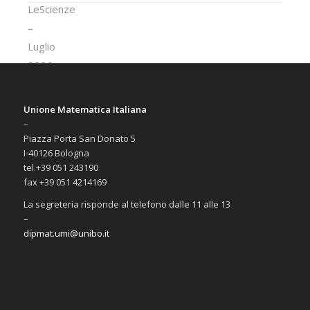
Unione Matematica Italiana
–
Piazza Porta San Donato 5
I-40126 Bologna
tel.+39 051 243190
fax +39 051 4214169
La segreteria risponde al telefono dalle 11 alle 13
–
dipmat.umi@unibo.it