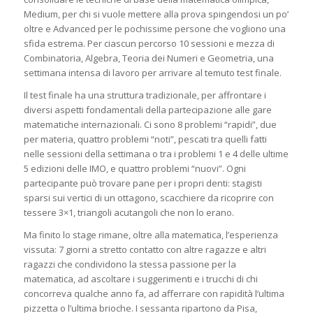
Medium, per chi si vuole mettere alla prova spingendosi un po’
oltre e Advanced per le pochissime persone che vogliono una
sfida estrema. Per ciascun percorso 10 sessioni e mezza di
Combinatoria, Algebra, Teoria dei Numeri e Geometria, una
settimana intensa di lavoro per arrivare al temuto test finale.
Il test finale ha una struttura tradizionale, per affrontare i
diversi aspetti fondamentali della partecipazione alle gare
matematiche internazionali. Ci sono 8 problemi “rapidi”, due
per materia, quattro problemi “noti”, pescati tra quelli fatti
nelle sessioni della settimana o tra i problemi 1 e 4 delle ultime
5 edizioni delle IMO, e quattro problemi “nuovi”. Ogni
partecipante può trovare pane per i propri denti: stagisti
sparsi sui vertici di un ottagono, scacchiere da ricoprire con
tessere 3×1, triangoli acutangoli che non lo erano.
Ma finito lo stage rimane, oltre alla matematica, l’esperienza
vissuta: 7 giorni a stretto contatto con altre ragazze e altri
ragazzi che condividono la stessa passione per la
matematica, ad ascoltare i suggerimenti e i trucchi di chi
concorreva qualche anno fa, ad afferrare con rapidità l’ultima
pizzetta o l’ultima brioche. I sessanta ripartono da Pisa,