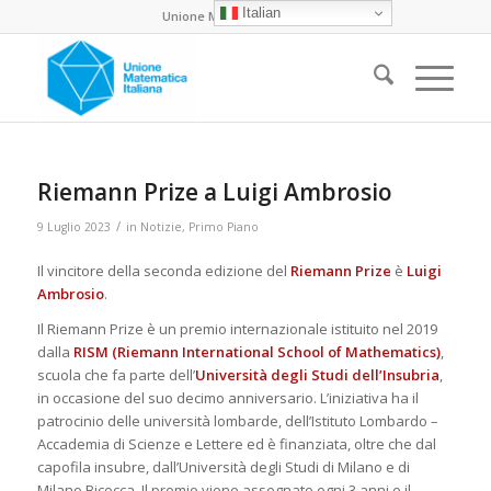
Italian
Unione Matematica Italiana
Riemann Prize a Luigi Ambrosio
/
9 Luglio 2023
in
Notizie
,
Primo Piano
Il vincitore della seconda edizione del
Riemann Prize
è
Luigi
Ambrosio
.
Il Riemann Prize è un premio internazionale istituito nel 2019
dalla
RISM (Riemann International School of Mathematics)
,
scuola che fa parte dell’
Università degli Studi dell’Insubria
,
in occasione del suo decimo anniversario. L’iniziativa ha il
patrocinio delle università lombarde, dell’Istituto Lombardo –
Accademia di Scienze e Lettere ed è finanziata, oltre che dal
capofila insubre, dall’Università degli Studi di Milano e di
Milano Bicocca. Il premio viene assegnato ogni 3 anni e il