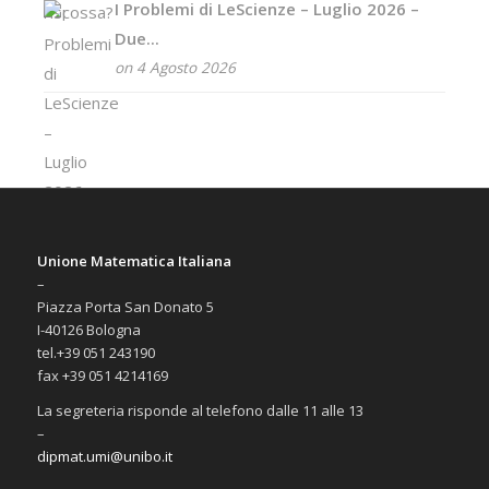
I Problemi di LeScienze – Luglio 2026 –
Due...
on 4 Agosto 2026
Unione Matematica Italiana
–
Piazza Porta San Donato 5
I-40126 Bologna
tel.+39 051 243190
fax +39 051 4214169
La segreteria risponde al telefono dalle 11 alle 13
–
dipmat.umi@unibo.it