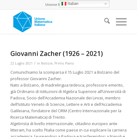
Italian
Unione Matematica Italiana
Giovanni Zacher (1926 – 2021)
/
22 Luglio 2021
in
Notizie
,
Primo Piano
Comunichiamo la scomparsa il 15 Luglio 2021 a Bolzano del
professor Giovanni Zacher.
Nato a Bolzano, di madrelingua tedesca, professore emerito,
già Ordinario di Istituzioni di Algebra Superiore all’Università di
Padova, Socio dell’Accademia Nazionale dei Lincei, membro
dell’Istituto Veneto di Scienze, Lettere e Arti e dell’Accademia
Galileiana, fondatore del CIRM (Centro Internazionale per la
Ricerca Matematica) di Trento.
Algebrista di livello internazionale, cittadino europeo ante
litteram, ha scelto l’Italia come paese in cui esplicare la carriera
accademica, laureandosi a Padova e trasferendosi a Napoli e