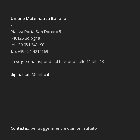
Unione Matematica Italiana
–
Piazza Porta San Donato 5
I-40126 Bologna
tel.+39 051 243190
fax +39 051 4214169
La segreteria risponde al telefono dalle 11 alle 13
–
dipmat.umi@unibo.it
Contattaci
per suggerimenti e opinioni sul sito!