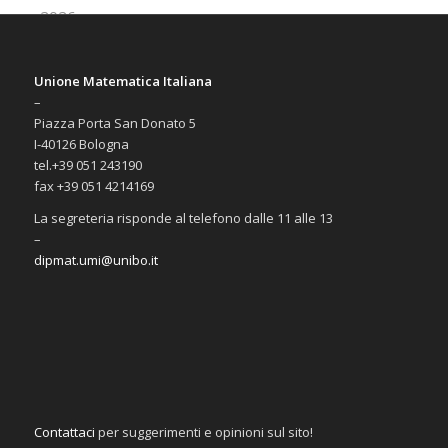
Unione Matematica Italiana
–
Piazza Porta San Donato 5
I-40126 Bologna
tel.+39 051 243190
fax +39 051 4214169
La segreteria risponde al telefono dalle 11 alle 13
–
dipmat.umi@unibo.it
Contattaci
per suggerimenti e opinioni sul sito!