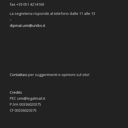
fax +39 051 4214169
La segreteria risponde al telefono dalle 11 alle 13
–
dipmat.umi@unibo.it
Contattaci
per suggerimenti e opinioni sul sito!
Credits
PEC umi@legalmail.it
P.IVA 00336020375
CF 00336020375