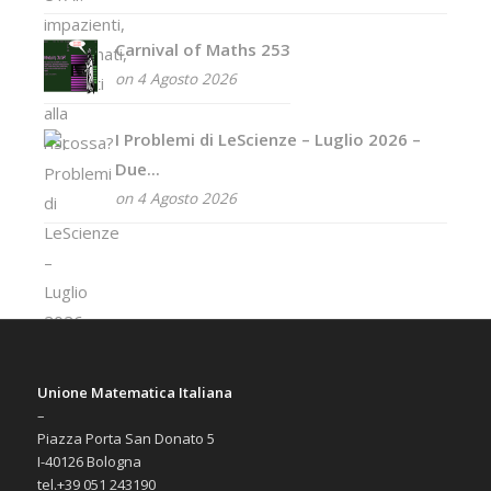
Carnival of Maths 253
on 4 Agosto 2026
I Problemi di LeScienze – Luglio 2026 –
Due...
on 4 Agosto 2026
Unione Matematica Italiana
–
Piazza Porta San Donato 5
I-40126 Bologna
tel.+39 051 243190