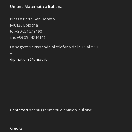
Unione Matematica Italiana
–
Piazza Porta San Donato 5
I-40126 Bologna
tel.+39 051 243190
fax +39 051 4214169
La segreteria risponde al telefono dalle 11 alle 13
–
dipmat.umi@unibo.it
Contattaci
per suggerimenti e opinioni sul sito!
Credits