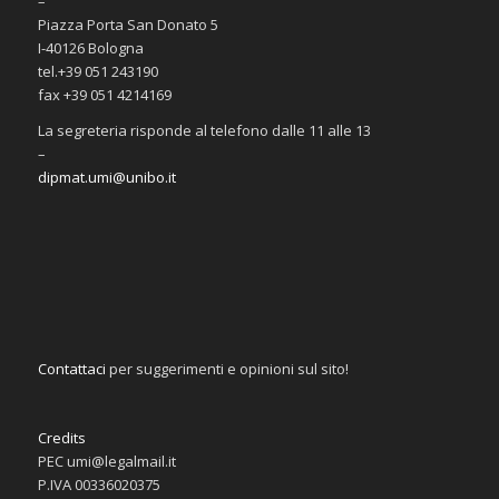
–
Piazza Porta San Donato 5
I-40126 Bologna
tel.+39 051 243190
fax +39 051 4214169
La segreteria risponde al telefono dalle 11 alle 13
–
dipmat.umi@unibo.it
Contattaci
per suggerimenti e opinioni sul sito!
Credits
PEC umi@legalmail.it
P.IVA 00336020375