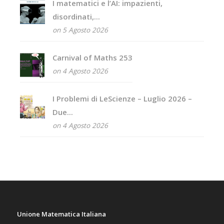
I matematici e l’AI: impazienti,
disordinati,...
on 5 Agosto 2026
Carnival of Maths 253
on 4 Agosto 2026
I Problemi di LeScienze – Luglio 2026 –
Due...
on 4 Agosto 2026
Unione Matematica Italiana