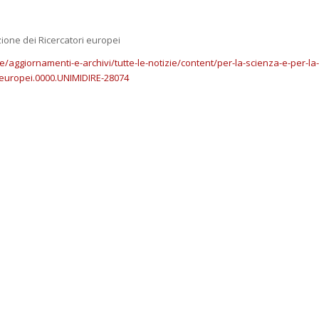
izione dei Ricercatori europei
aggiornamenti-e-archivi/tutte-le-notizie/content/per-la-scienza-e-per-la-
-europei.0000.UNIMIDIRE-28074