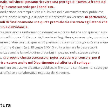
nale, tali vincoli possano ricevere una proroga di 18 mesi a fronte del
 figlio come succede per i bandi ERC.
ciliazione dei tempi di vita e di lavoro nelle amministrazioni pubbliche.
lare anche le famiglie di docenti e ricercatori universitari.
In particolare,
ondi di funzionamento una quota premiale sia riservata agli atenei che
cuole dell’infanzia.
erseguita anche uniformando normative e prassi italiane con quelle in uso
’Unione Europea. In Germania, Francia ed Inghilterra, ad esempio, non solo 
eneo di due coniugi; spesso i Dipartimenti stessi propongono l’assunzion
 riforma Gelmini (art. 18 Legge 240/10) volta a limitare le deprecabili
nalizza anche la moltitudine di coniugi impegnati nello stesso settore
vo,
si propone che sia concesso di poter accedere ai concorsi per il
icercatore anche nel Dipartimento cui afferisce il coniuge.
moli un costruttivo dibattito pubblico, le firmatarie confidano nel sostegno
a, efficace e collaborativa risposta del Governo.
ltura