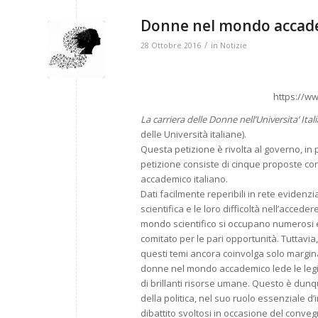
Donne nel mondo accade
/
28 Ottobre 2016
in
Notizie
https://ww
La carriera delle Donne nell’Universita’ Ital
delle Università italiane).
Questa petizione è rivolta al governo, in 
petizione consiste di cinque proposte co
accademico italiano.
Dati facilmente reperibili in rete eviden
scientifica e le loro difficoltà nell’accede
mondo scientifico si occupano numerosi en
comitato per le pari opportunità. Tuttavia
questi temi ancora coinvolga solo margi
donne nel mondo accademico lede le legittim
di brillanti risorse umane. Questo è dun
della politica, nel suo ruolo essenziale d’
dibattito svoltosi in occasione del conv