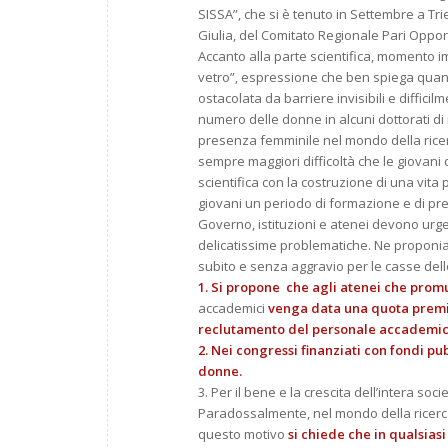
SISSA”, che si è tenuto in Settembre a Tri
Giulia, del Comitato Regionale Pari Opportu
Accanto alla parte scientifica, momento im
vetro”, espressione che ben spiega quant
ostacolata da barriere invisibili e diffici
numero delle donne in alcuni dottorati di 
presenza femminile nel mondo della ricerc
sempre maggiori difficoltà che le giovani 
scientifica con la costruzione di una vita 
giovani un periodo di formazione e di preca
Governo, istituzioni e atenei devono ur
delicatissime problematiche. Ne proponia
subito e senza aggravio per le casse dell
1. Si propone che agli atenei che pro
accademici
venga data una quota premiale
reclutamento del personale accademic
2. Nei congressi finanziati con fondi pu
donne.
3. Per il bene e la crescita dell’intera s
Paradossalmente, nel mondo della ricerca 
questo motivo
si chiede che in qualsias