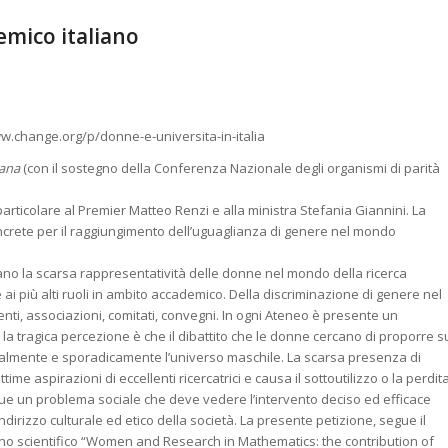
mico italiano
w.change.org/p/donne-e-universita-in-italia
iana
(con il sostegno della Conferenza Nazionale degli organismi di parità
particolare al Premier Matteo Renzi e alla ministra Stefania Giannini. La
ncrete per il raggiungimento dell’uguaglianza di genere nel mondo
ziano la scarsa rappresentatività delle donne nel mondo della ricerca
re ai più alti ruoli in ambito accademico. Della discriminazione di genere nel
ti, associazioni, comitati, convegni. In ogni Ateneo è presente un
, la tragica percezione è che il dibattito che le donne cercano di proporre s
nalmente e sporadicamente l’universo maschile. La scarsa presenza di
e aspirazioni di eccellenti ricercatrici e causa il sottoutilizzo o la perdit
que un problema sociale che deve vedere l’intervento deciso ed efficace
indirizzo culturale ed etico della società. La presente petizione, segue il
egno scientifico “Women and Research in Mathematics: the contribution of