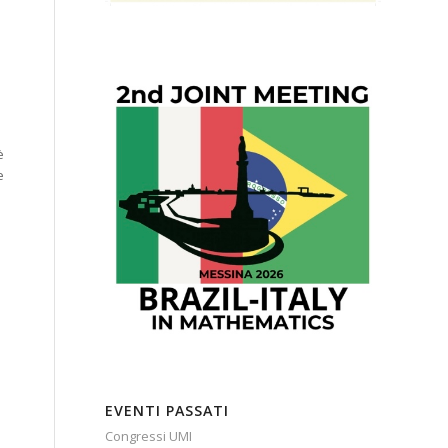
è
e
EVENTI PASSATI
Congressi UMI