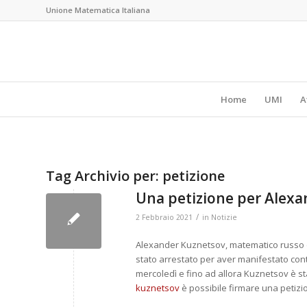
Unione Matematica Italiana
Home
UMI
A
Tag Archivio per:
petizione
Una petizione per Alex
/
2 Febbraio 2021
in
Notizie
Alexander Kuznetsov, matematico russo e 
stato arrestato per aver manifestato cont
mercoledì e fino ad allora Kuznetsov è sta
kuznetsov
è possibile firmare una petizio