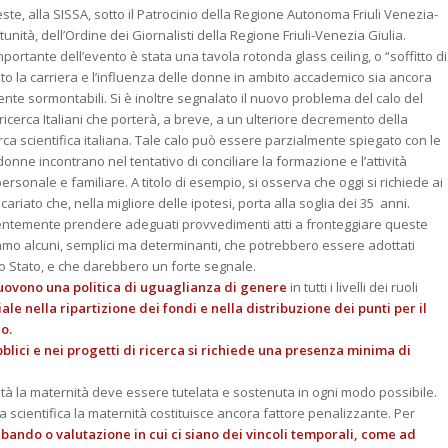
este, alla SISSA, sotto il Patrocinio della Regione Autonoma Friuli Venezia-
nità, dell’Ordine dei Giornalisti della Regione Friuli-Venezia Giulia.
portante dell’evento è stata una tavola rotonda glass ceiling, o “soffitto di
o la carriera e l’influenza delle donne in ambito accademico sia ancora
lmente sormontabili. Si è inoltre segnalato il nuovo problema del calo del
ricerca Italiani che porterà, a breve, a un ulteriore decremento della
a scientifica italiana. Tale calo può essere parzialmente spiegato con le
donne incontrano nel tentativo di conciliare la formazione e l’attività
personale e familiare. A titolo di esempio, si osserva che oggi si richiede ai
riato che, nella migliore delle ipotesi, porta alla soglia dei 35 anni.
gentemente prendere adeguati provvedimenti atti a fronteggiare queste
mo alcuni, semplici ma determinanti, che potrebbero essere adottati
o Stato, e che darebbero un forte segnale.
muovono una politica di uguaglianza di genere
in tutti i livelli dei ruoli
 nella ripartizione dei fondi e nella distribuzione dei punti per il
o.
bblici e nei progetti di ricerca si richiede una presenza minima di
ocietà la maternità deve essere tutelata e sostenuta in ogni modo possibile.
scientifica la maternità costituisce ancora fattore penalizzante. Per
i bando o valutazione in cui ci siano dei vincoli temporali, come ad