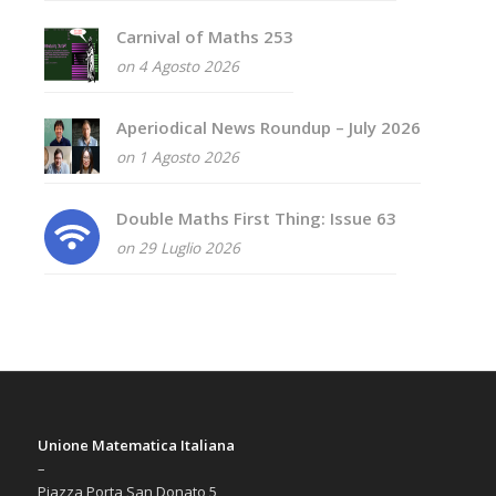
Carnival of Maths 253
on 4 Agosto 2026
Aperiodical News Roundup – July 2026
on 1 Agosto 2026
Double Maths First Thing: Issue 63
on 29 Luglio 2026
Unione Matematica Italiana
–
Piazza Porta San Donato 5