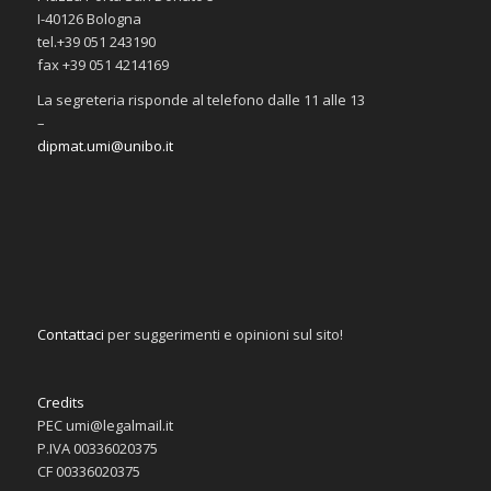
I-40126 Bologna
tel.+39 051 243190
fax +39 051 4214169
La segreteria risponde al telefono dalle 11 alle 13
–
dipmat.umi@unibo.it
Contattaci
per suggerimenti e opinioni sul sito!
Credits
PEC umi@legalmail.it
P.IVA 00336020375
CF 00336020375