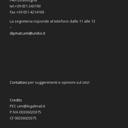
tel.+39 051 243190
fax +39 051 4214169
La segreteria risponde al telefono dalle 11 alle 13
–
dipmat.umi@unibo.it
Contattaci
per suggerimenti e opinioni sul sito!
Credits
PEC umi@legalmail.it
P.IVA 00336020375
CF 00336020375