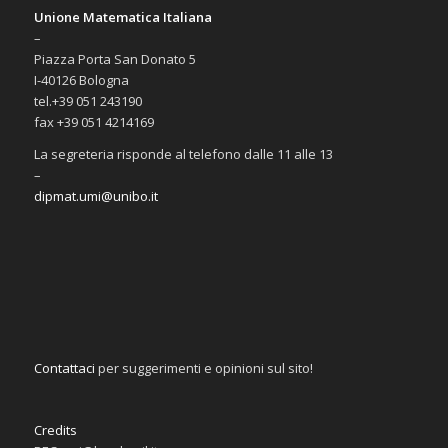
Unione Matematica Italiana
–
Piazza Porta San Donato 5
I-40126 Bologna
tel.+39 051 243190
fax +39 051 4214169
La segreteria risponde al telefono dalle 11 alle 13
–
dipmat.umi@unibo.it
Contattaci
per suggerimenti e opinioni sul sito!
Credits