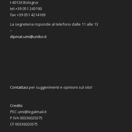
I-40126 Bologna
tel.+39 051 243190
fax +39 051 4214169
La segreteria risponde al telefono dalle 11 alle 13
–
dipmat.umi@unibo.it
Contattaci
per suggerimenti e opinioni sul sito!
Credits
PEC umi@legalmail.it
P.IVA 00336020375
CF 00336020375