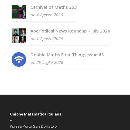
Carnival of Maths 253
on 4 Agosto 2026
Aperiodical News Roundup – July 2026
on 1 Agosto 2026
Double Maths First Thing: Issue 63
on 29 Luglio 2026
Unione Matematica Italiana
–
Piazza Porta San Donato 5