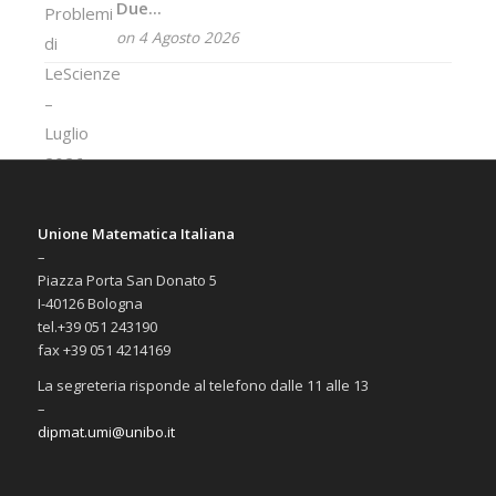
Due...
on 4 Agosto 2026
Unione Matematica Italiana
–
Piazza Porta San Donato 5
I-40126 Bologna
tel.+39 051 243190
fax +39 051 4214169
La segreteria risponde al telefono dalle 11 alle 13
–
dipmat.umi@unibo.it