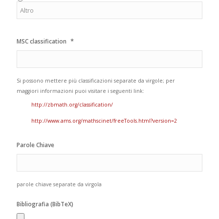
*
MSC classification
Si possono mettere più classificazioni separate da virgole; per
maggiori informazioni puoi visitare i seguenti link:
http://zbmath.org/classification/
http://www.ams.org/mathscinet/freeTools.html?version=2
Parole Chiave
parole chiave separate da virgola
Bibliografia (BibTeX)