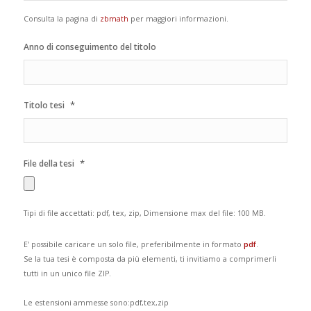
Consulta la pagina di
zbmath
per maggiori informazioni.
Anno di conseguimento del titolo
*
Titolo tesi
*
File della tesi
Tipi di file accettati: pdf, tex, zip, Dimensione max del file: 100 MB.
E' possibile caricare un solo file, preferibilmente in formato
pdf
.
Se la tua tesi è composta da più elementi, ti invitiamo a comprimerli
tutti in un unico file ZIP.
Le estensioni ammesse sono:pdf,tex,zip