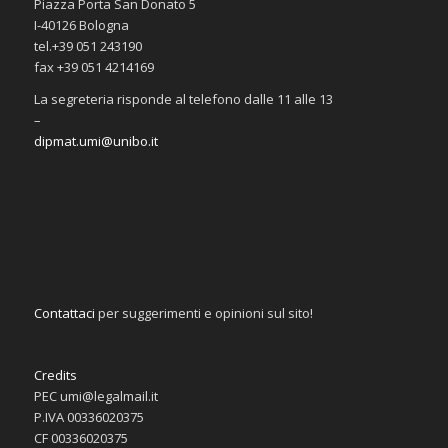
Piazza Porta San Donato 5
I-40126 Bologna
tel.+39 051 243190
fax +39 051 4214169
La segreteria risponde al telefono dalle 11 alle 13
–
dipmat.umi@unibo.it
Contattaci
per suggerimenti e opinioni sul sito!
Credits
PEC umi@legalmail.it
P.IVA 00336020375
CF 00336020375