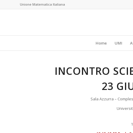
Unione Matematica Italiana
Home
UMI
A
INCONTRO SCIE
23 GI
Sala Azzurra – Comples
Universit
1