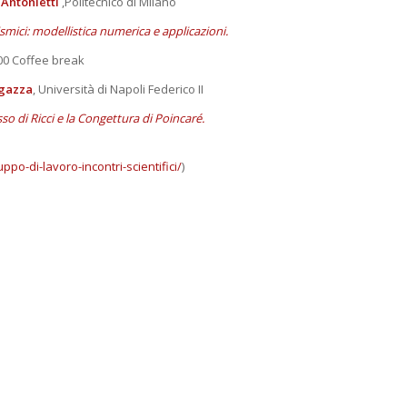
 Antonietti
,Politecnico di Milano
smici: modellistica numerica e applicazioni.
00 Coffee break
egazza
, Università di Napoli Federico II
so di Ricci e la Congettura di Poincaré.
ppo-di-lavoro-incontri-scientifici/
)