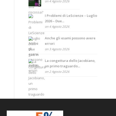
on 4 Agosto 2026
I Problemi di LeScienze – Luglio
2026 – Due...
on 4 Agosto 2026
Anche gli esami possono avere
errori
on 3 Agosto 2026
La congettura dello Jacobiano,
un primo traguardo...
on 2 Agosto 2026