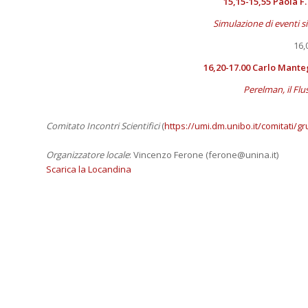
15,15-15,55 Paola F.
Simulazione di eventi si
16,
16,20-17.00 Carlo Mant
Perelman, il Flus
Comitato Incontri Scientifici
(
https://umi.dm.unibo.it/comitati/gru
Organizzatore locale
: Vincenzo Ferone (ferone@unina.it)
Scarica la Locandina