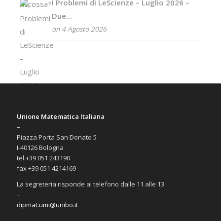
I Problemi di LeScienze – Luglio 2026 –
Due...
on 4 Agosto 2026
Unione Matematica Italiana
–
Piazza Porta San Donato 5
I-40126 Bologna
tel.+39 051 243190
fax +39 051 4214169
La segreteria risponde al telefono dalle 11 alle 13
–
dipmat.umi@unibo.it