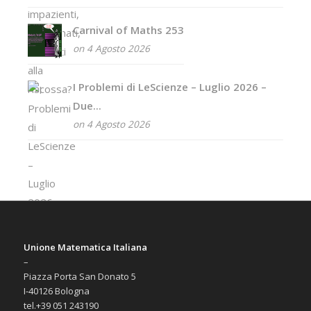
Carnival of Maths 253
on 4 Agosto 2026
I Problemi di LeScienze – Luglio 2026 –
Due...
on 4 Agosto 2026
Unione Matematica Italiana
–
Piazza Porta San Donato 5
I-40126 Bologna
tel.+39 051 243190