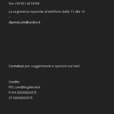
fax +39 051 4214169
La segreteria risponde al telefono dalle 11 alle 13
–
dipmat.umi@unibo.it
Contattaci
per suggerimenti e opinioni sul sito!
Credits
PEC umi@legalmail.it
P.IVA 00336020375
CF 00336020375