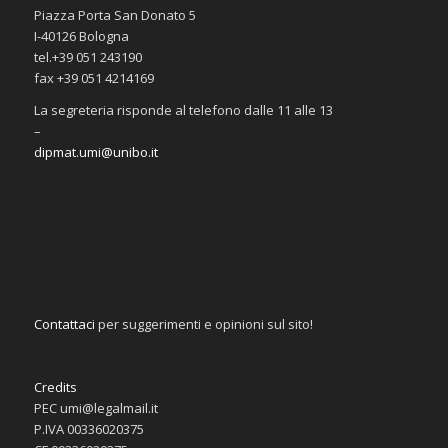
Piazza Porta San Donato 5
I-40126 Bologna
tel.+39 051 243190
fax +39 051 4214169
La segreteria risponde al telefono dalle 11 alle 13
–
dipmat.umi@unibo.it
Contattaci
per suggerimenti e opinioni sul sito!
Credits
PEC umi@legalmail.it
P.IVA 00336020375