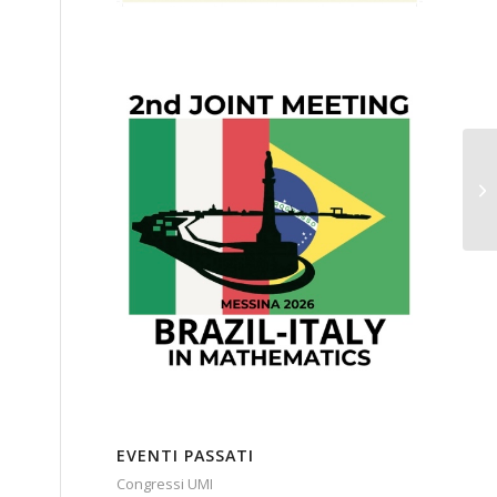
PR
EVENTI PASSATI
Congressi UMI