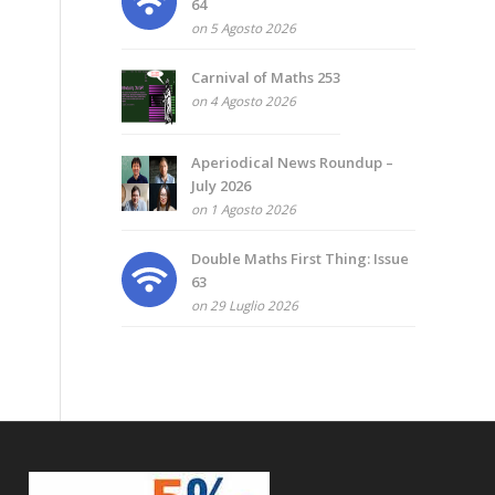
64
on 5 Agosto 2026
Carnival of Maths 253
on 4 Agosto 2026
Aperiodical News Roundup –
July 2026
on 1 Agosto 2026
Double Maths First Thing: Issue
63
on 29 Luglio 2026