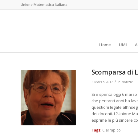
Unione Matematica Italiana
Home
UMI
A
Scomparsa di L
/
6 Marzo 2017
in
Notizie
Si è spenta oggi 6 marzo
che per tanti anni ha lav
questioni legate all’ins
dei docenti. L?Unione Ma
esprime le più sincere co
Tags:
Ciarrapico