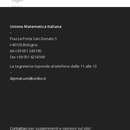
Unione Matematica Italiana
–
Piazza Porta San Donato 5
I-40126 Bologna
tel.+39 051 243190
fax +39 051 4214169
La segreteria risponde al telefono dalle 11 alle 13
–
dipmat.umi@unibo.it
Contattaci
per suggerimenti e opinioni sul sito!