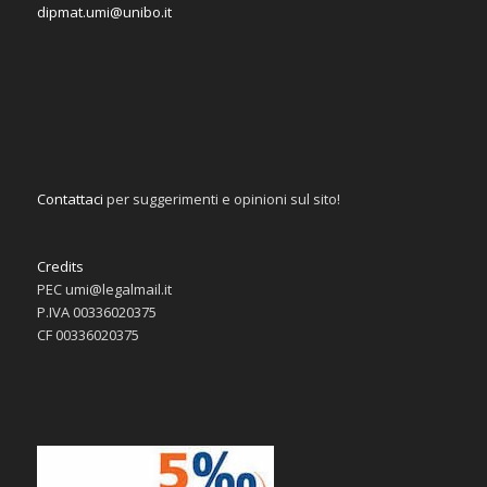
dipmat.umi@unibo.it
Contattaci
per suggerimenti e opinioni sul sito!
Credits
PEC umi@legalmail.it
P.IVA 00336020375
CF 00336020375