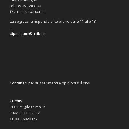
tel.+39 051 243190
fax +39 051 4214169
La segreteria risponde al telefono dalle 11 alle 13
–
dipmat.umi@unibo.it
Contattaci
per suggerimenti e opinioni sul sito!
Credits
PEC umi@legalmail.it
P.IVA 00336020375
CF 00336020375