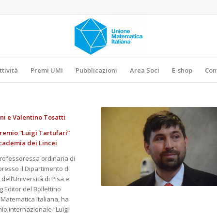
ttività
Premi UMI
Pubblicazioni
Area Soci
E-shop
Con
ni e Valentino Tosatti
premio “Luigi Tartufari”
cademia dei Lincei
professoressa ordinaria di
resso il Dipartimento di
ell’Università di Pisa e
Editor del Bollettino
 Matematica Italiana, ha
mio internazionale “Luigi