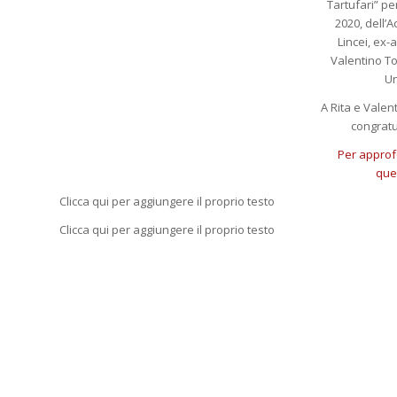
Tartufari” pe
2020, dell’
Lincei, ex-
Valentino To
Un
A Rita e Valent
congratu
Per approf
que
Clicca qui per aggiungere il proprio testo
Clicca qui per aggiungere il proprio testo