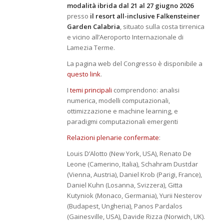
modalità ibrida dal 21 al 27 giugno 2026
presso
il resort all-inclusive Falkensteiner
Garden Calabria
, situato sulla costa tirrenica
e vicino all’Aeroporto Internazionale di
Lamezia Terme.
La pagina web del Congresso è disponibile a
questo link
.
I
temi principali
comprendono: analisi
numerica, modelli computazionali,
ottimizzazione e machine learning, e
paradigmi computazionali emergenti
Relazioni plenarie confermate
:
Louis D’Alotto (New York, USA), Renato De
Leone (Camerino, Italia), Schahram Dustdar
(Vienna, Austria), Daniel Krob (Parigi, France),
Daniel Kuhn (Losanna, Svizzera), Gitta
Kutyniok (Monaco, Germania), Yurii Nesterov
(Budapest, Ungheria), Panos Pardalos
(Gainesville, USA), Davide Rizza (Norwich, UK).