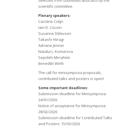
selected from submitted abstracts by the
scientific committee.
Plenary speakers:
Caroline Colijn
Iain D. Couzin
Susanne Ditlevsen
Takashi Hiiragi
Adriane Jenner
Natalia L. Komarova
Sepideh Mirrahimi
Benedikt Wirth
The call for minisymposia proposals,
contributed talks and posters is open!
Some important deadlines:
Submission deadline for Minisymposia:
24/01/2026
Notice of acceptance for Minisymposia:
28/02/2026
Submission deadline for Contributed Talks
and Posters: 15/03/2026