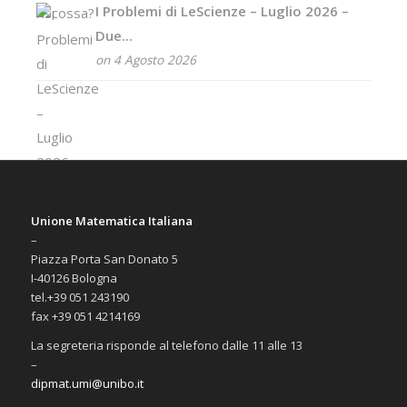
I Problemi di LeScienze – Luglio 2026 –
Due...
on 4 Agosto 2026
Unione Matematica Italiana
–
Piazza Porta San Donato 5
I-40126 Bologna
tel.+39 051 243190
fax +39 051 4214169
La segreteria risponde al telefono dalle 11 alle 13
–
dipmat.umi@unibo.it