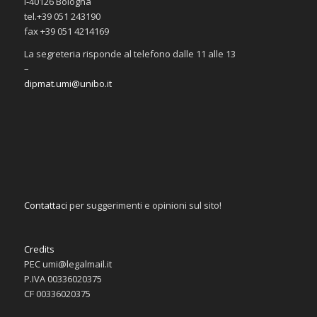
I-40126 Bologna
tel.+39 051 243190
fax +39 051 4214169
La segreteria risponde al telefono dalle 11 alle 13
–
dipmat.umi@unibo.it
Contattaci
per suggerimenti e opinioni sul sito!
Credits
PEC umi@legalmail.it
P.IVA 00336020375
CF 00336020375