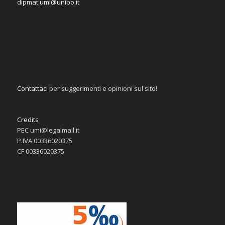
dipmat.umi@unibo.it
Contattaci
per suggerimenti e opinioni sul sito!
Credits
PEC umi@legalmail.it
P.IVA 00336020375
CF 00336020375