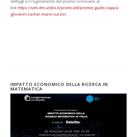
dettagli e il regolamento del premio si trovano al
link
https://umi.dm.unibo.it/premi-old/premio-guido-zappa-
giovanni-zacher-mario-curzio/
IMPATTO ECONOMICO DELLA RICERCA IN
MATEMATICA