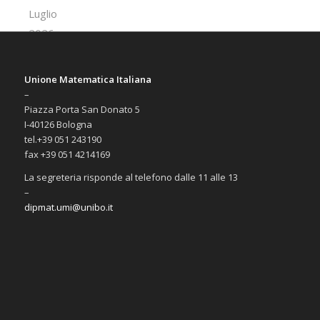
Unione Matematica Italiana
–
Piazza Porta San Donato 5
I-40126 Bologna
tel.+39 051 243190
fax +39 051 4214169
La segreteria risponde al telefono dalle 11 alle 13
–
dipmat.umi@unibo.it