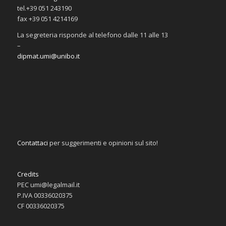
tel.+39 051 243190
fax +39 051 4214169
La segreteria risponde al telefono dalle 11 alle 13
–
dipmat.umi@unibo.it
Contattaci
per suggerimenti e opinioni sul sito!
Credits
PEC umi@legalmail.it
P.IVA 00336020375
CF 00336020375