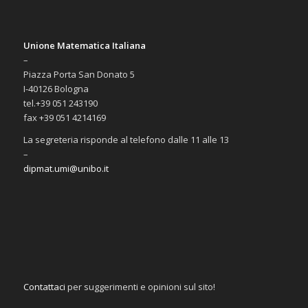
Unione Matematica Italiana
–
Piazza Porta San Donato 5
I-40126 Bologna
tel.+39 051 243190
fax +39 051 4214169
La segreteria risponde al telefono dalle 11 alle 13
–
dipmat.umi@unibo.it
Contattaci
per suggerimenti e opinioni sul sito!