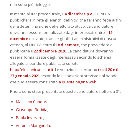
non sono più rieleggibili.
In merito all’iter procedurale, il
4 dicembre p.v.
, il CINECA
pubblicherà in rete gli elenchi definitivi che faranno fede ai fini
della determinazione dell’elettorato attivo. Le candidature
dovranno essere formalizzate dagli interessati entro il
15
dicembre
e inviate, tramite gli uffici amministrativi di ciascun
ateneo, al CINECA entro il
18 dicembre
, che provvederà a
pubblicarle il
22 dicembre 2020
. Le candidature dovranno
essere formalizzate dagli interessati secondo lo schema
allegato al bando, e pubblicato sul sito
http://elezionicun.miur.it
. Le votazioni si terranno
tra il 20 e il
27 gennaio 2021
secondo le disposizioni previste dal bando,
che può essere consultato
a questa pagina web
.
Finora sono state presentate queste candidature nell’area 01:
Massimo Caboara
;
Giuseppe Floridia
;
Paola Inverardi
;
Antonio Marigonda
.