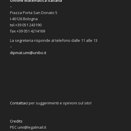
Unione Matematica Italiana
–
Piazza Porta San Donato 5
I-40126 Bologna
tel.+39 051 243190
fax +39 051 4214169
La segreteria risponde al telefono dalle 11 alle 13
–
dipmat.umi@unibo.it
Contattaci
per suggerimenti e opinioni sul sito!
Credits
PEC umi@legalmail.it